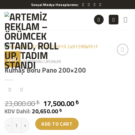
Skip
Sosyal Medya Hesaplarımız:
to
content
Sale!
HOME
/
KAMPANYALI ÜRÜNLER
Kumaş Boru Pano 200×200
23,000.00
17,500.00
₺
₺
KDV Dahil:
20,650.00
₺
Kumaş Boru Pano 200x200 quantity
ADD TO CART