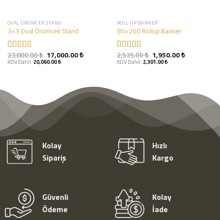
OVAL ÖRÜMCEK STAND
ROLL UP BANNER
3×3 Oval Örümcek Stand
85×200 Rollup Banner
23,800.00
₺
17,000.00
₺
2,535.00
₺
1,950.00
₺
Rated
5.00
Rated
5.00
KDV Dahil:
20,060.00
₺
KDV Dahil:
2,301.00
₺
out of 5
out of 5
Kolay
Hızlı
Sipariş
Kargo
Güvenli
Kolay
Ödeme
İade